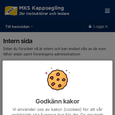
MKS Kappsegling
2kr instruktörer och ledare
Logga in
Till hemsidan
Intern sida
Sidan du försöker nå är intern och kan endast nås av de som
tillhör sidan samt föreningens administratörer.
Klicka här för att logga in
Godkänn kakor
Vi använder oss av kakor (cookies) för att vår
webbplats ska fungera bra för dig. De används