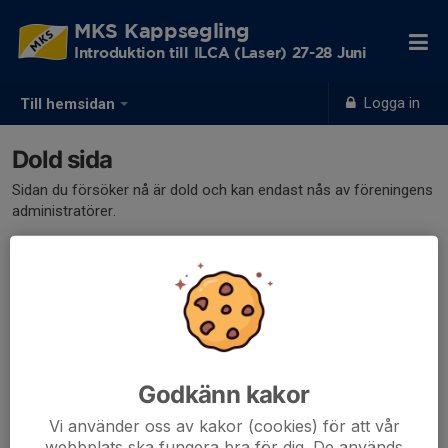
MKS Kappsegling
Introduktion till ILCA (Laser) 27-28 Juni
Logga in
Till hemsidan
Dold sida
Sidan du försöker nå är dold och kan endast nås av föreningens
administratörer.
Godkänn kakor
Vi använder oss av kakor (cookies) för att vår
webbplats ska fungera bra för dig. De används