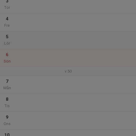
3
Tor
4
Fre
5
Lör
6
Sön
v.50
7
Mån
8
Tis
9
Ons
10