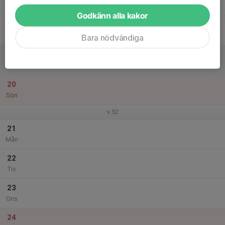
Tor
Godkänn alla kakor
18
Fre
Bara nödvändiga
19
Lör
20
Sön
v.52
21
Mån
22
Tis
23
Ons
24