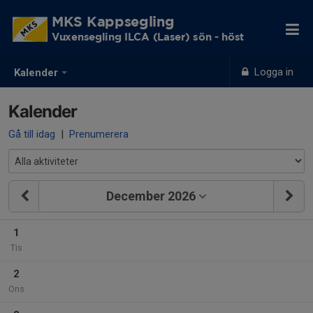
MKS Kappsegling
Vuxensegling ILCA (Laser) sön - höst
Logga in
Kalender
Kalender
Gå till idag
|
Prenumerera
December 2026
1
Tis
2
Ons