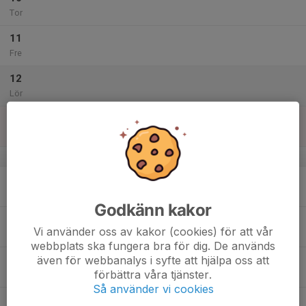
Tor
11
Fre
12
Lör
13
Sön
v.51
14
Mån
Godkänn kakor
15
Vi använder oss av kakor (cookies) för att vår
Tis
webbplats ska fungera bra för dig. De används
även för webbanalys i syfte att hjälpa oss att
16
förbättra våra tjänster.
Ons
Så använder vi cookies
17