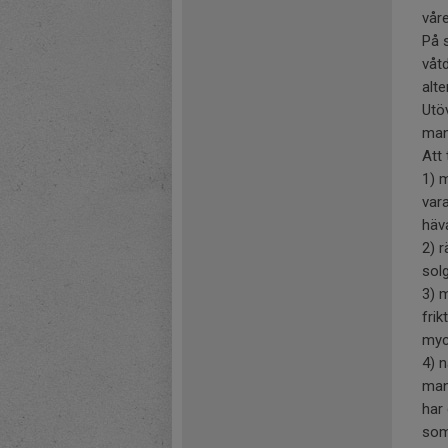
våre
På 
våtd
alte
Utö
man
Att 
1) 
vara
häva
2) 
sol
3) 
frik
myc
4) 
man
har 
som 