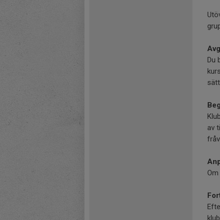
Utö
grup
Avg
Du 
kurs
sät
Beg
Klub
av t
fråv
Anp
Om 
For
Eft
klu