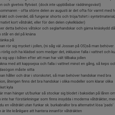
n och givetvis flytväst. (dock inte uppblåsbar räddningsväst)
sommaren - ofta större delen av augusti är det ofta för varmt med h
räkt och överdel, då fungerar shorts och tröja/tshirt i syntetmaterial
rnativt kort våtdräkt, eller för den delen cykelkläder)
ver detta behövs våtskor och seglarhandskar och gärna knäskydd då
 står en del på knäna
tänka på:
man rör sig mycket i jollen, (ni såg väl Jossan på OS)så man behöver
 rörlig och ha klädsel som medger det, inklusive falla i vattnet och k
 sig upp i båten efter att man har vält tillbaka jollen
räkna med att kappsejsa och falla i vattnet minst en gång, så keps oc
glasögon måste sitta
man håller och drar i storskotet, så man behöver handskar med bra
tion, återigen finns det bra handskar i olika modeller som klarar olika
ket kyla
när man hänger ut/burkar så stockar sig blodet i baksidan på låren o
 inte har förstärkningar som finns insydda i moderna våtdräkter, me
du en våtdräkt utan funkar sk. burkabrallor bra alternativt lösa 'pads'
är lite krånligare att hantera innanför våtdräkten