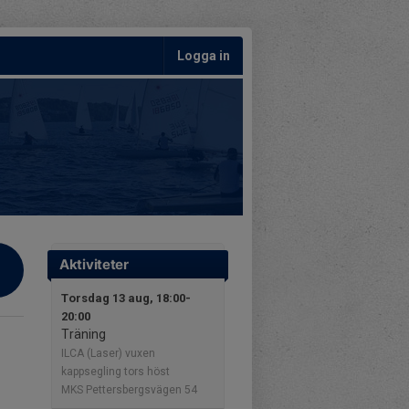
Logga in
Aktiviteter
Torsdag 13 aug, 18:00-
20:00
Träning
ILCA (Laser) vuxen
kappsegling tors höst
MKS Pettersbergsvägen 54