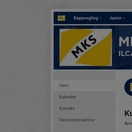
Kappsegling
Junior
M
ILC
Hem
Kalender
Kontakt
K
Reservinstruktörer
Anm