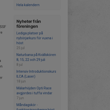
Hela kalendern
Nyheter från
föreningen
 SSF
re
Lediga platser på
nybörjarkurs för vuxna i
höst
25 jul
Naturbana på Kvällskören
8, 15, 22 och 29 juli
a
8 jul
en
Intensiv Introduktionskurs
ILCA (Laser)
er
18 jun
Mälarhöjden Opti Race
avgjordes i tuffa vindar
7 jun
Måndagskör -
funktionärsschema höst