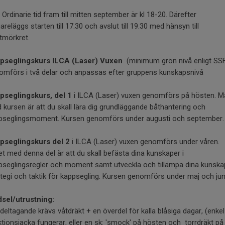
: Ordinarie tid fram till mitten september är kl 18-20. Därefter
gareläggs starten till 17.30 och avslut till 19.30 med hänsyn till
tmörkret.
pseglingskurs ILCA (Laser) Vuxen
(minimum grön nivå enligt SS
omförs i två delar och anpassas efter gruppens kunskapsnivå
pseglingskurs, del 1
i ILCA (Laser) vuxen genomförs på hösten. M
 kursen är att du skall lära dig grundläggande båthantering och
pseglingsmoment. Kursen genomförs under augusti och september
pseglingskurs del 2
i ILCA (Laser) vuxen genomförs under våren.
et med denna del är att du skall befästa dina kunskaper i
pseglingsregler och moment samt utveckla och tillämpa dina kunskap
ategi och taktik för kappsegling. Kursen genomförs under maj och jun
dsel/utrustning:
deltagande krävs våtdräkt + en överdel för kalla blåsiga dagar, (enkel
ktionsjacka fungerar, eller en sk: 'smock' på hösten och torrdräkt på