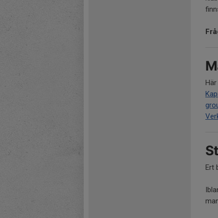
fin
Frå
Må
Här
Kap
gro
Ver
S
Ert 
Ibl
man