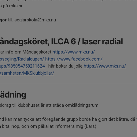
ns på mks.nu.
gor
till: seglarskola@mks.nu
ndagsköret, ILCA 6 / laser radial
 är info om Måndagsköret
https://www.mks.nu/
psegling/Radialcupen/
https://www.facebook.com/
ups/985054758211624
här bokar du jolle
https://www.mks.nu/
ksamheten/MKSklubbjollar/
tädning
bidrag till klubbhuset är att städa omklädningsrum
and kan man tycka att föregående grupp borde ha gjort det bättre, då 
 bita ihop, och om påkallat informera mig (Lars)