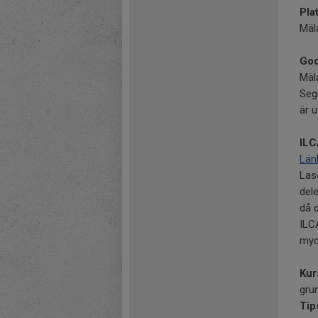
Plat
Mäl
God
Mäl
Seg
är 
ILC
Län
Las
del
då d
ILCA
myck
Kur
grun
Tips