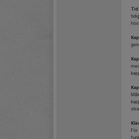
Tid
tidi
hös
Kap
gen
Kap
med
kap
Kap
Mål
kap
str
Klä
För 
fun