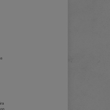
as
åra
ion