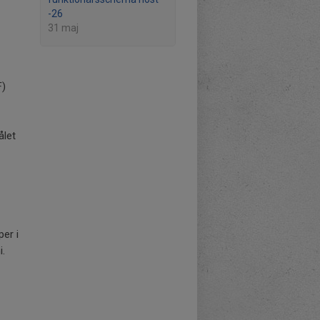
-26
31 maj
F)
ålet
.
er i
i.