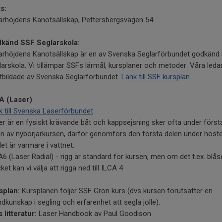
s:
arhöjdens Kanotsällskap, Pettersbergsvägen 54
känd SSF Seglarskola:
arhöjdens Kanotsällskap är en av Svenska Seglarförbundet godkänd
larskola. Vi tillämpar SSFs lärmål, kursplaner och metoder. Våra leda
utbildade av Svenska Seglarförbundet.
Länk till SSF kursplan
A (Laser)
k till Svenska Laserförbundet
er är en fysiskt krävande båt och kappsejsning sker ofta under först
en av nybörjarkursen, därför genomförs den första delen under höst
et är varmare i vattnet.
6 (Laser Radial) - rigg är standard för kursen, men om det t.ex. blås
et kan vi välja att rigga ned till ILCA 4
splan:
Kursplanen följer SSF Grön kurs (dvs kursen förutsätter en
dkunskap i segling och erfarenhet att segla jolle).
 litteratur:
Laser Handbook av Paul Goodison