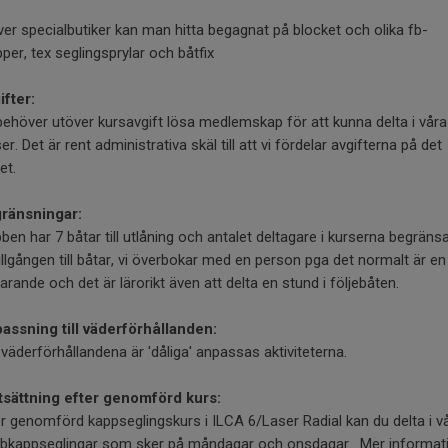
ver specialbutiker kan man hitta begagnat på blocket och olika fb-
per, tex seglingsprylar och båtfix
ifter:
behöver utöver kursavgift lösa medlemskap för att kunna delta i våra
er. Det är rent administrativa skäl till att vi fördelar avgifterna på det
tet.
ränsningar:
ben har 7 båtar till utlåning och antalet deltagare i kurserna begräns
illgången till båtar, vi överbokar med en person pga det normalt är en
arande och det är lärorikt även att delta en stund i följebåten.
assning till väderförhållanden:
väderförhållandena är 'dåliga' anpassas aktiviteterna.
tsättning efter genomförd kurs:
er genomförd kappseglingskurs i ILCA 6/Laser Radial kan du delta i v
bbkappseglingar som sker på måndagar och onsdagar. Mer informat