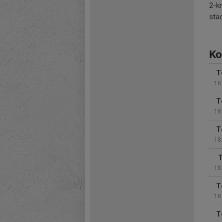
2-k
städ
Ko
T
18
T
18
T
18
T
18
T
18
T