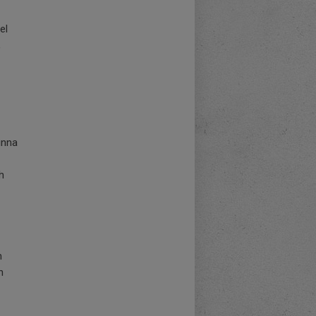
el
,
unna
h
m
n