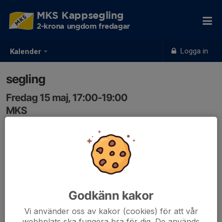
MKS Kappsegling
2-krona ungdom fredagar
Logga in
Kalender
segling
Fredag 15 maj, 17:00-19:00
MKS
Samling: 17:00, MKS - bryggan
Godkänn kakor
Vi använder oss av kakor (cookies) för att vår
webbplats ska fungera bra för dig. De används