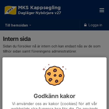
MKS Kappsegling
Dagläger Nybörjare v27
Logga in
Till hemsidan
Intern sida
Sidan du försöker nå är intern och kan endast nås av de som
tillhör sidan samt föreningens administratörer.
Klicka här för att logga in
Godkänn kakor
Vi använder oss av kakor (cookies) för att vår
webbplats ska fungera bra för dig. De används