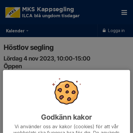
MKS Kappsegling
ILCA blå ungdom tisdagar
Logga in
Kalender
Höstlov segling
Lördag 4 nov 2023, 10:00-15:00
Öppen
Samling: 10:00
Hej! Möjlighet att segla under höstlov! Hojta om ni kan
delta! Jonathan återkommer till plats och tid närmare.
h. Marian
Godkänn kakor
Vi använder oss av kakor (cookies) för att vår
webbplats ska fungera bra för dig. De används