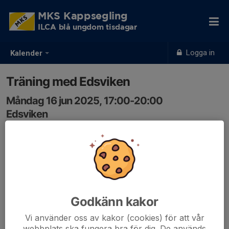
MKS Kappsegling
ILCA blå ungdom tisdagar
Logga in
Kalender
Träning med Edsviken
Måndag 16 jun 2025, 17:00-20:00
Edsviken
Samling: 17:00
Godkänn kakor
Vi använder oss av kakor (cookies) för att vår
webbplats ska fungera bra för dig. De används