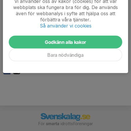
Vi använder oss av kakor (cookies) för att vår
klättercenter.
webbplats ska fungera bra för dig. De används
även för webbanalys i syfte att hjälpa oss att
Välkomna!
förbättra våra tjänster.
Så använder vi cookies
Har ni några frågor eller vill kontakta mig,
telefon: 0739201219
Godkänn alla kakor
Med vänlig hälsning,
Bara nödvändiga
Ruben Kjell, ansvarig ledare
För
smarta
idrottsföreningar