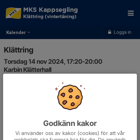
MKS Kappsegling
Klättring (vintertäning)
Logga in
Kalender
Klättring
Torsdag 14 nov 2024, 17:20-20:00
Karbin Klätterhall
Samling: 17:20
Godkänn kakor
Vi använder oss av kakor (cookies) för att vår
webbplats ska fungera bra för dig. De används