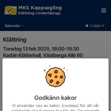
MKS Kappsegling
Klättring (vintertäning)
Logga in
Kalender
Klättring
Torsdag 13 feb 2025, 18:00-19:30
Karbin Klätterhall, Västberga Allé 60
Samling: 17:20, Mälarhöjdens tunnelbana
Godkänn kakor
Vi använder oss av kakor (cookies) för att vår
webbplats ska fungera bra för dig. De används