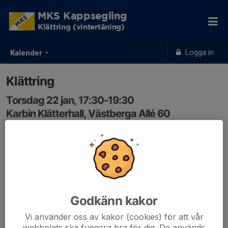
MKS Kappsegling
Klättring (vintertäning)
Logga in
Kalender
Klättring
Torsdag 22 jan, 17:30-19:30
Karbin Klätterhall, Västberga Allé 60
Samling: 17:30, Mälarhöjdens T-bana kl 17.30
MKS ledare gör sällskap med barnen från och tillbaka till
Mälarhöjdens T-bana
Godkänn kakor
Vi använder oss av kakor (cookies) för att vår
webbplats ska fungera bra för dig. De används