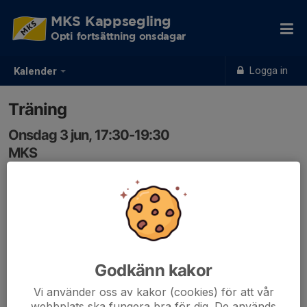
MKS Kappsegling
Opti fortsättning onsdagar
Logga in
Kalender
Träning
Onsdag 3 jun, 17:30-19:30
MKS
Samling: 17:00
Vi samlas 17:00 för att rigga båtar och ha genomgång,
och siktar sedan på att vara ute på vattnet 17:30.
Godkänn kakor
Vi använder oss av kakor (cookies) för att vår
webbplats ska fungera bra för dig. De används