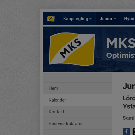
Kappsegling
Junior
Nybö
MKS
Optimis
Jun
Hem
Lörd
Kalender
Yst
Kontakt
Saml
Resrvinstruktörer