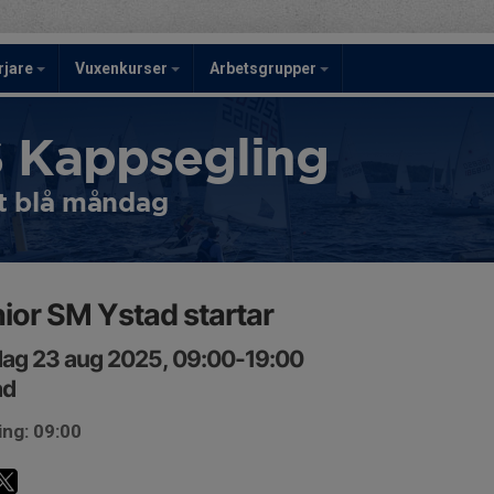
rjare
Vuxenkurser
Arbetsgrupper
 Kappsegling
t blå måndag
ior SM Ystad startar
ag 23 aug 2025, 09:00-19:00
ad
ing: 09:00