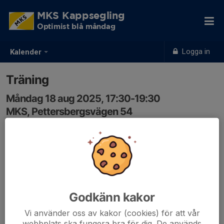
MKS Kappsegling
Optimist blå måndag
Logga in
Kalender
Träning
Måndag 18 aug 2025, 17:30-19:30
MKS, Pettersbergsvägen 54
Samling: 17:30, MKS klubbstuga
Godkänn kakor
Vi använder oss av kakor (cookies) för att vår
webbplats ska fungera bra för dig. De används