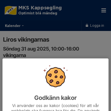
MKS Kappsegling
Optimist blå måndag
Logga in
Kalender
Liros vikingarnas
Söndag 31 aug 2025, 10:00-16:00
vikingarna
Samling: 10:00, MKS
Godkänn kakor
Vi använder oss av kakor (cookies) för att vår
webbplats ska fungera bra för dig. De används