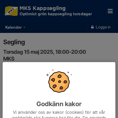
MKS Kappsegling
Optimist grön kappsegling torsdagar
Logga in
Kalender
Segling
Torsdag 15 maj 2025, 18:00-20:00
MKS
Samling: 17:30, MKS
Godkänn kakor
Vi använder oss av kakor (cookies) för att vår
webbplats ska fungera bra för dig. De används