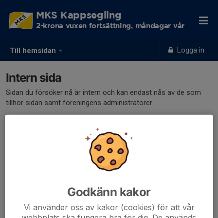
MKS Kappsegling
2-krona vuxen fortsättning, måndagar vår
Logga in
Till hemsidan
Intern sida
Sidan du försöker nå är intern och kan endast nås av de som
tillhör sidan samt föreningens administratörer.
Klicka här för att logga in
Godkänn kakor
Vi använder oss av kakor (cookies) för att vår
webbplats ska fungera bra för dig. De används