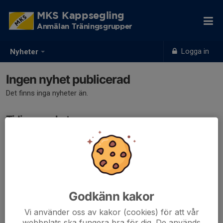
MKS Kappsegling
Anmälan Träningsgrupper
Logga in
Nyheter
Ingen nyhet publicerad
Det finns inga nyheter än.
Tidigare nyheter
Det finns inga tidigare nyheter
Godkänn kakor
Vi använder oss av kakor (cookies) för att vår
webbplats ska fungera bra för dig. De används