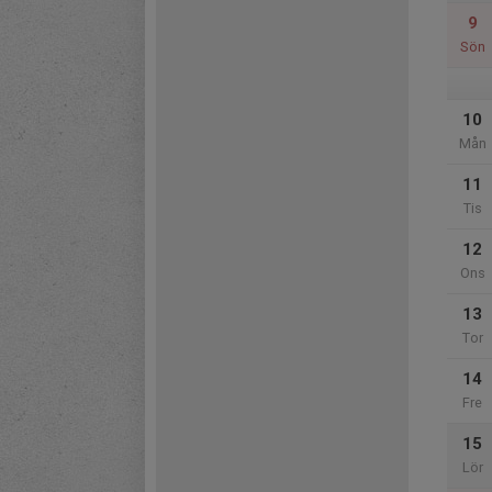
9
Sön
10
Mån
11
Tis
12
Ons
13
Tor
14
Fre
15
Lör