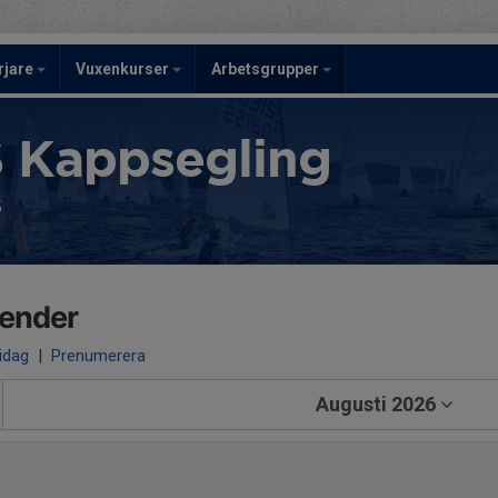
rjare
Vuxenkurser
Arbetsgrupper
 Kappsegling
s
lender
 idag
|
Prenumerera
Augusti 2026