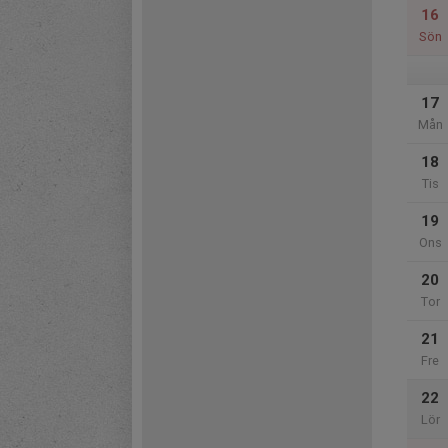
16
Sön
17
Mån
18
Tis
19
Ons
20
Tor
21
Fre
22
Lör