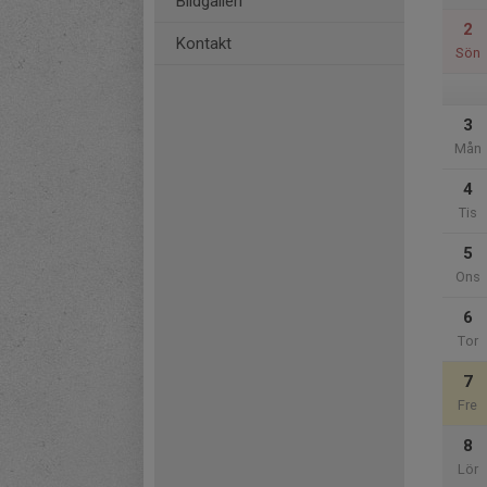
Bildgalleri
2
Kontakt
Sön
3
Mån
4
Tis
5
Ons
6
Tor
7
Fre
8
Lör