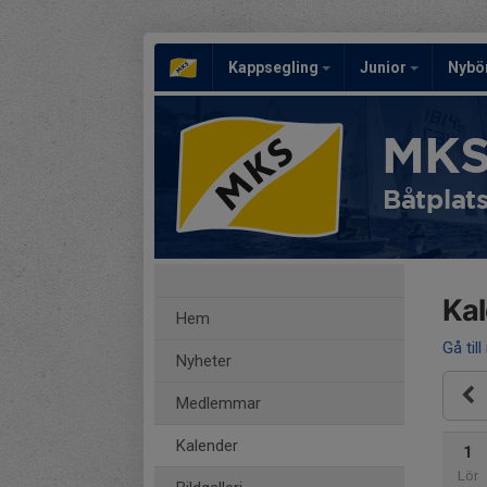
Kappsegling
Junior
Nybö
MKS
Båtplat
Ka
Hem
Gå till
Nyheter
Medlemmar
Kalender
1
Lör