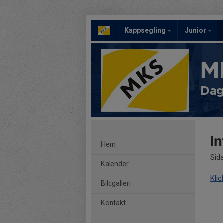
Kappsegling
Junior
M
Dag
In
Hem
Sid
Kalender
Klic
Bildgalleri
Kontakt