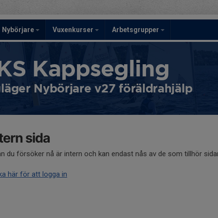
Nybörjare
Vuxenkurser
Arbetsgrupper
KS Kappsegling
läger Nybörjare v27 föräldrahjälp
tern sida
an du försöker nå är intern och kan endast nås av de som tillhör sid
ka här för att logga in