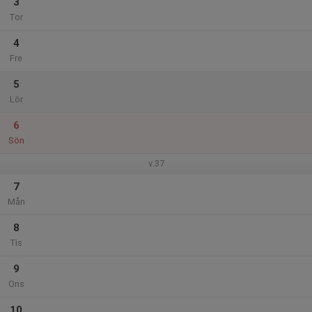
3
Tor
4
Fre
5
Lör
6
Sön
v.37
7
Mån
8
Tis
9
Ons
10