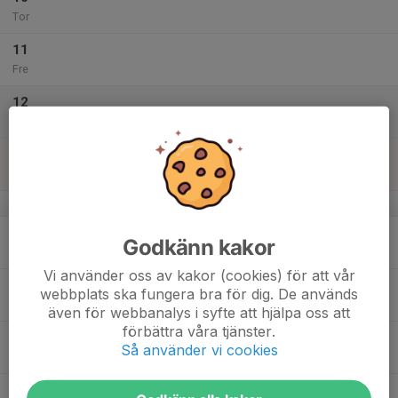
Tor
11
Fre
12
Lör
13
Sön
v.38
14
Godkänn kakor
Mån
Vi använder oss av kakor (cookies) för att vår
15
webbplats ska fungera bra för dig. De används
Tis
även för webbanalys i syfte att hjälpa oss att
förbättra våra tjänster.
16
Så använder vi cookies
Ons
17