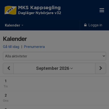
MKS Kappsegling
Dagläger Nybörjare v32
Logga in
Kalender
Kalender
Gå till idag
|
Prenumerera
September 2026
1
Tis
2
Ons