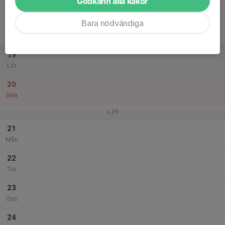
Godkänn alla kakor
Tor
Bara nödvändiga
18
Fre
19
Lör
20
Sön
v.39
21
Mån
22
Tis
23
Ons
24