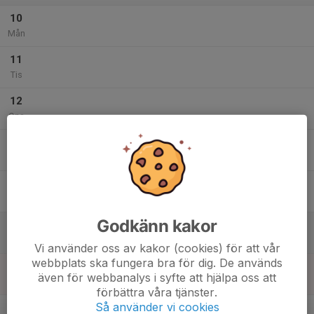
10
Mån
11
Tis
12
Ons
13
Tor
14
Fre
Godkänn kakor
15
Lör
Vi använder oss av kakor (cookies) för att vår
webbplats ska fungera bra för dig. De används
16
även för webbanalys i syfte att hjälpa oss att
Sön
förbättra våra tjänster.
v.34
Så använder vi cookies