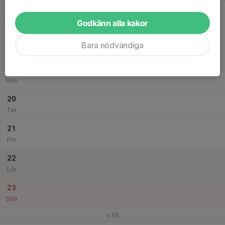
17
Mån
Godkänn alla kakor
18
Bara nödvändiga
Tis
19
Ons
20
Tor
21
Fre
22
Lör
23
Sön
v.35