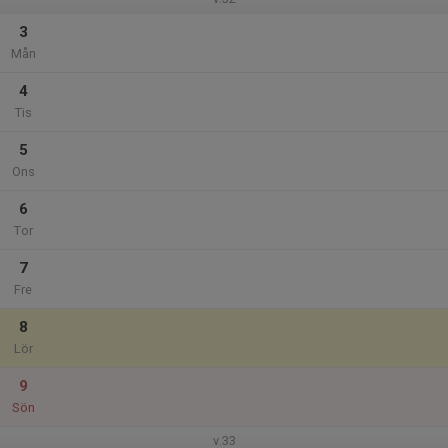
3
Mån
4
Tis
5
Ons
6
Tor
7
Fre
8
Lör
9
Sön
v.33