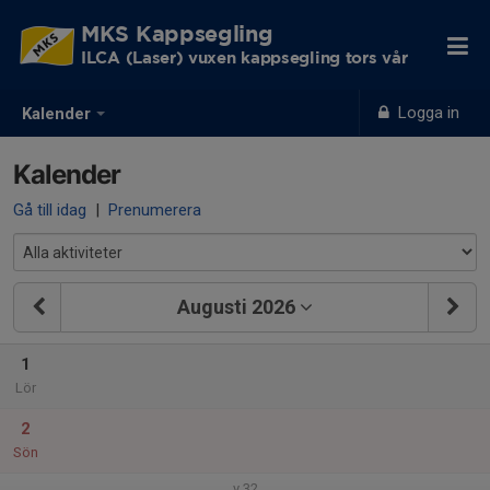
MKS Kappsegling
ILCA (Laser) vuxen kappsegling tors vår
Logga in
Kalender
Kalender
Gå till idag
|
Prenumerera
Augusti 2026
1
Lör
2
Sön
v.32