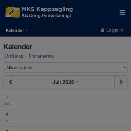
MKS Kappsegling
Klättring (vintertäning)
Logga in
Kalender
Kalender
Gå till idag
|
Prenumerera
Juli 2026
1
Ons
2
Tor