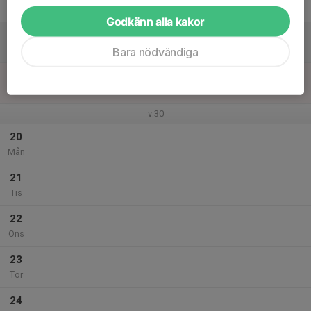
Fre
Godkänn alla kakor
18
Lör
Bara nödvändiga
19
Sön
v.30
20
Mån
21
Tis
22
Ons
23
Tor
24