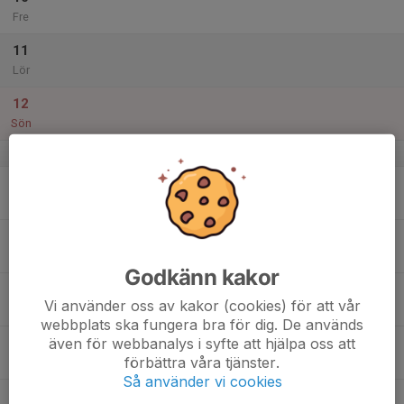
Fre
11
Lör
12
Sön
v.29
13
Mån
14
Tis
Godkänn kakor
15
Vi använder oss av kakor (cookies) för att vår
Ons
webbplats ska fungera bra för dig. De används
även för webbanalys i syfte att hjälpa oss att
16
förbättra våra tjänster.
Tor
Så använder vi cookies
17