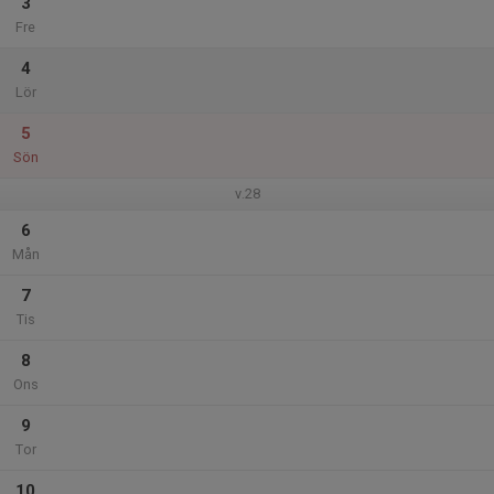
3
Fre
4
Lör
5
Sön
v.28
6
Mån
7
Tis
8
Ons
9
Tor
10