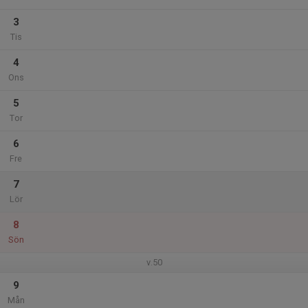
3
Tis
4
Ons
5
Tor
6
Fre
7
Lör
8
Sön
v.50
9
Mån