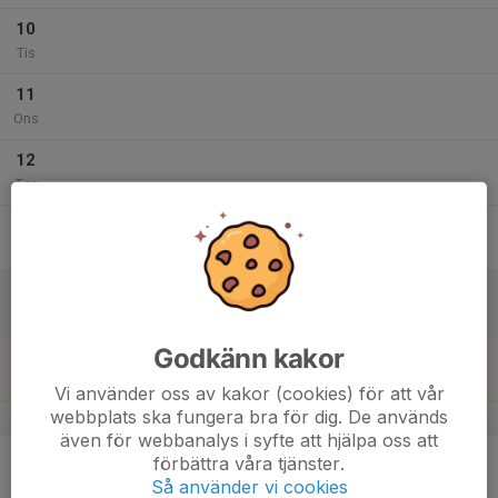
10
Tis
11
Ons
12
Tor
13
Fre
14
Lör
Godkänn kakor
15
Sön
Vi använder oss av kakor (cookies) för att vår
webbplats ska fungera bra för dig. De används
v.51
även för webbanalys i syfte att hjälpa oss att
16
förbättra våra tjänster.
Mån
Så använder vi cookies