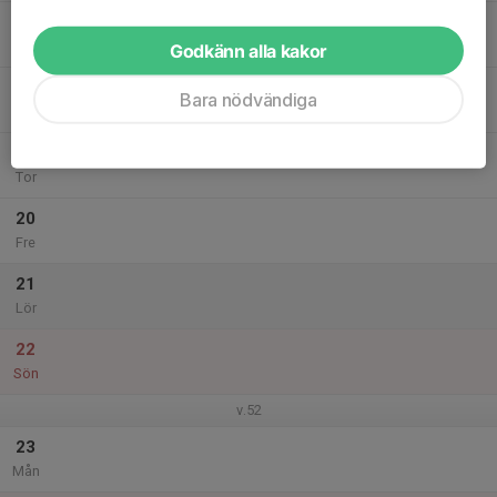
17
Tis
Godkänn alla kakor
18
Bara nödvändiga
Ons
19
Tor
20
Fre
21
Lör
22
Sön
v.52
23
Mån