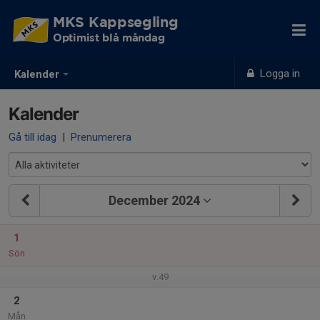
MKS Kappsegling
Optimist blå måndag
Logga in
Kalender
Kalender
Gå till idag
|
Prenumerera
December 2024
1
Sön
v.49
2
Mån