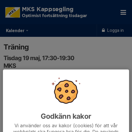
MKS Kappsegling
Optimist fortsättning tisdagar
Logga in
Kalender
Träning
Tisdag 19 maj, 17:30-19:30
MKS
Samling: 17:30
Godkänn kakor
Vi använder oss av kakor (cookies) för att vår
webbplats ska fungera bra för dig. De används