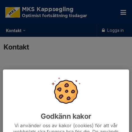
MKS Kappsegling
Optimist fortsättning tisdagar
Logga in
Kontakt
Kontakt
Kontaktpersoner
Christofer Fager
Opti samordning
070-649 12 10
opti@mks.nu
Godkänn kakor
Vi använder oss av kakor (cookies) för att vår
webbplats ska fungera bra för dig. De används