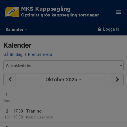
MKS Kappsegling
Optimist grön kappsegling torsdagar
Logga in
Kalender
Kalender
Gå till idag
|
Prenumerera
Oktober 2025
1
Ons
2
17:30
Träning
19:30
Tor
Klubbhuset MKS