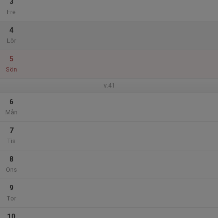
3
Fre
4
Lör
5
Sön
v.41
6
Mån
7
Tis
8
Ons
9
Tor
10