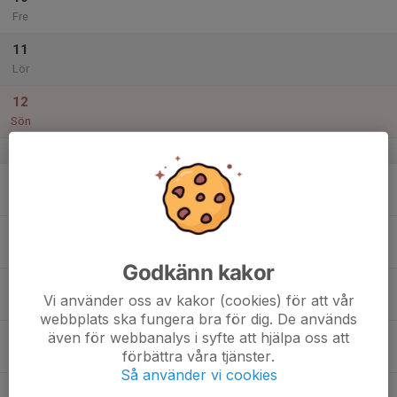
Fre
11
Lör
12
Sön
v.42
13
Mån
14
Tis
Godkänn kakor
15
Vi använder oss av kakor (cookies) för att vår
Ons
webbplats ska fungera bra för dig. De används
även för webbanalys i syfte att hjälpa oss att
16
förbättra våra tjänster.
Tor
Så använder vi cookies
17