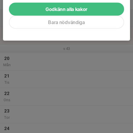
Fre
Godkänn alla kakor
18
Lör
Bara nödvändiga
19
Sön
v.43
20
Mån
21
Tis
22
Ons
23
Tor
24