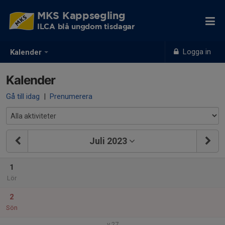
MKS Kappsegling
ILCA blå ungdom tisdagar
Logga in
Kalender
Kalender
Gå till idag
|
Prenumerera
Juli 2023
1
Lör
2
Sön
v.27