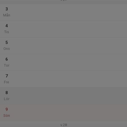
3
Mån
4
Tis
5
Ons
6
Tor
7
Fre
8
Lör
9
Sön
v.28