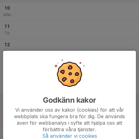
10
Mån
11
Tis
12
Ons
13
Tor
14
Fre
Godkänn kakor
15
Lör
Vi använder oss av kakor (cookies) för att vår
webbplats ska fungera bra för dig. De används
16
även för webbanalys i syfte att hjälpa oss att
Sön
förbättra våra tjänster.
v.29
Så använder vi cookies