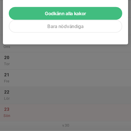
17
Mån
Godkänn alla kakor
18
Bara nödvändiga
Tis
19
Ons
20
Tor
21
Fre
22
Lör
23
Sön
v.30