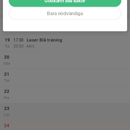
Godkänn alla kakor
Sön
Bara nödvändiga
v.38
18
Mån
19
17:30
Laser Blå träning
20:00
Tis
MKS
20
Ons
21
Tor
22
Fre
23
Lör
24