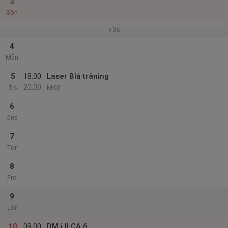
3
Sön
v.36
4
Mån
5
18:00
Laser Blå träning
20:00
Tis
MKS
6
Ons
7
Tor
8
Fre
9
Lör
10
09:00
DM i ILCA 6