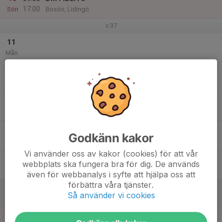
17:00
Sön
Bosön, Lidingö
v.37
11
Mån
12
17:30
Laser Blå träning
20:00
Tis
MKS
13
Ons
14
Godkänn kakor
Tor
Vi använder oss av kakor (cookies) för att vår
15
webbplats ska fungera bra för dig. De används
Fre
även för webbanalys i syfte att hjälpa oss att
förbättra våra tjänster.
16
Så använder vi cookies
Lör
17