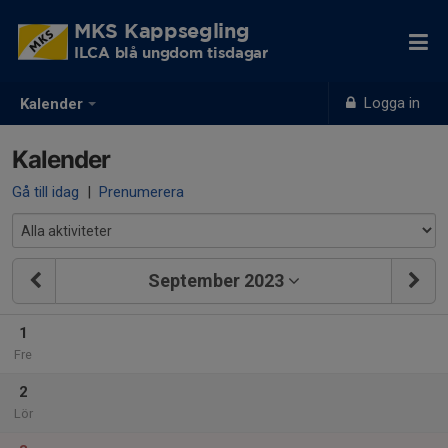
MKS Kappsegling
ILCA blå ungdom tisdagar
Logga in
Kalender
Kalender
Gå till idag
|
Prenumerera
September 2023
1
Fre
2
Lör