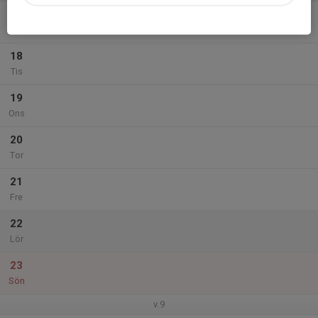
17
Mån
18
Tis
19
Ons
20
Tor
21
Fre
22
Lör
23
Sön
v.9