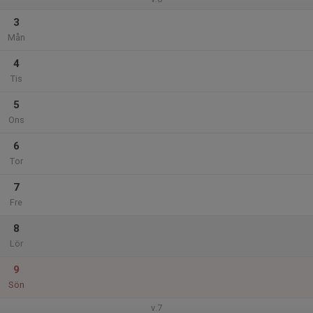
3
Mån
4
Tis
5
Ons
6
Tor
7
Fre
8
Lör
9
Sön
v.7