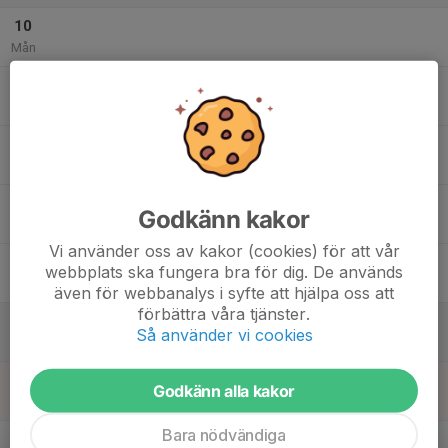
10
Mån
11
Tis
12
Ons
13
Godkänn kakor
Tor
Vi använder oss av kakor (cookies) för att vår
14
webbplats ska fungera bra för dig. De används
Fre
även för webbanalys i syfte att hjälpa oss att
förbättra våra tjänster.
15
Så använder vi cookies
Lör
16
Godkänn alla kakor
Sön
Bara nödvändiga
v.8