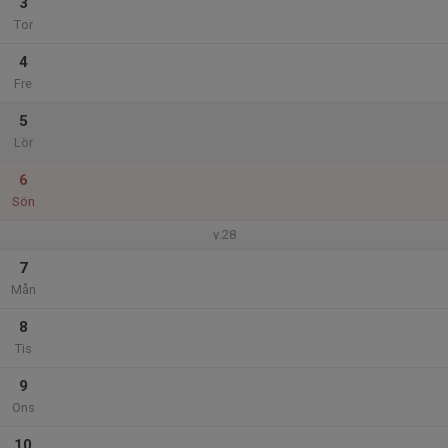
3
Tor
4
Fre
5
Lör
6
Sön
v.28
7
Mån
8
Tis
9
Ons
10