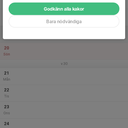
Tor
Godkänn alla kakor
18
Fre
Bara nödvändiga
19
Lör
20
Sön
v.30
21
Mån
22
Tis
23
Ons
24