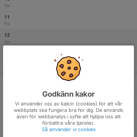
Tor
11
Fre
12
Lör
13
Sön
v.29
14
Mån
Godkänn kakor
15
Vi använder oss av kakor (cookies) för att vår
Tis
webbplats ska fungera bra för dig. De används
även för webbanalys i syfte att hjälpa oss att
16
förbättra våra tjänster.
Ons
Så använder vi cookies
17