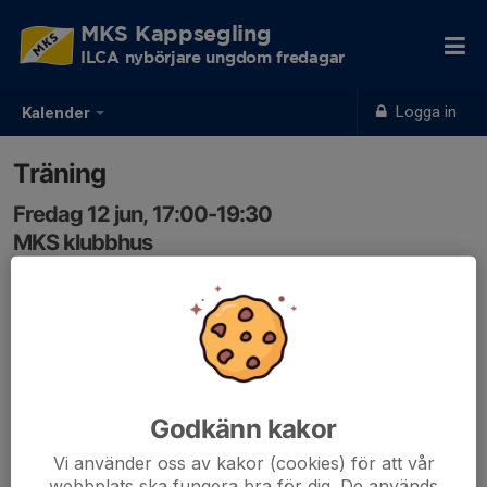
MKS Kappsegling
ILCA nybörjare ungdom fredagar
Logga in
Kalender
Träning
Fredag 12 jun, 17:00-19:30
MKS klubbhus
Samling: 17:00
Godkänn kakor
Vi använder oss av kakor (cookies) för att vår
webbplats ska fungera bra för dig. De används