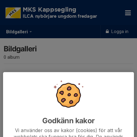
MKS Kappsegling
ILCA nybörjare ungdom fredagar
Logga in
Bildgalleri
Bildgalleri
0 album
Inga album skapade
Godkänn kakor
Vi använder oss av kakor (cookies) för att vår
webbplats ska fungera bra för dig. De används