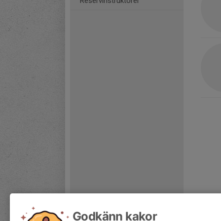
Reservinstruktörer
Godkänn kakor