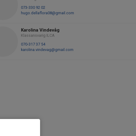
073-330 92 02
hugo.dellaflora08@gmail.com
Karolina Vindevåg
Klassansvarig ILCA
070-317 37 54
karolina.vindevag@gmail.com