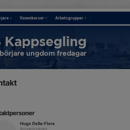
rjare
Vuxenkurser
Arbetsgrupper
 Kappsegling
börjare ungdom fredagar
ntakt
taktpersoner
Hugo Della-Flora
Ansvarig tränare