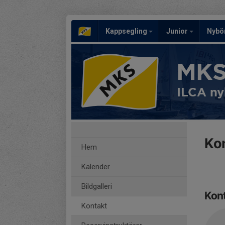
Kappsegling
Junior
Nybö
MKS
ILCA ny
Ko
Hem
Kalender
Bildgalleri
Kon
Kontakt