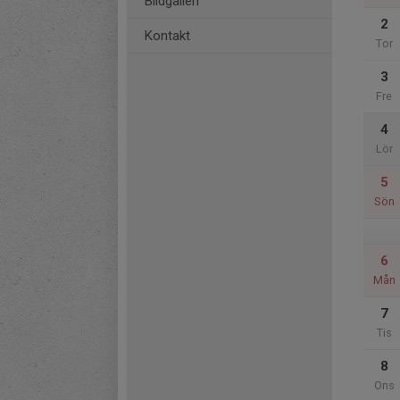
Bildgalleri
2
Kontakt
Tor
3
Fre
4
Lör
5
Sön
6
Mån
7
Tis
8
Ons