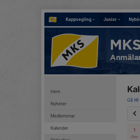
Kappsegling
Junior
Nybö
MKS
Anmälan
Ka
Hem
Gå till
Nyheter
Medlemmar
Kalender
1
Ons