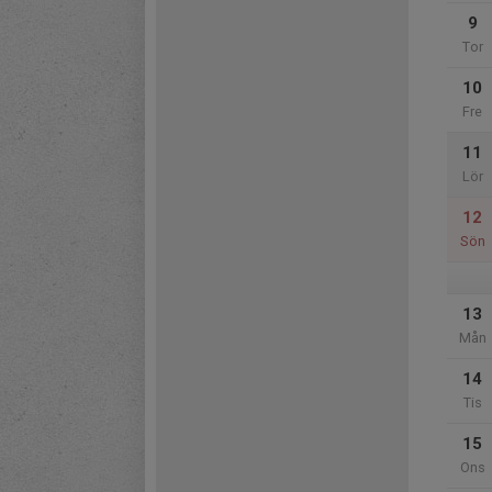
9
Tor
10
Fre
11
Lör
12
Sön
13
Mån
14
Tis
15
Ons