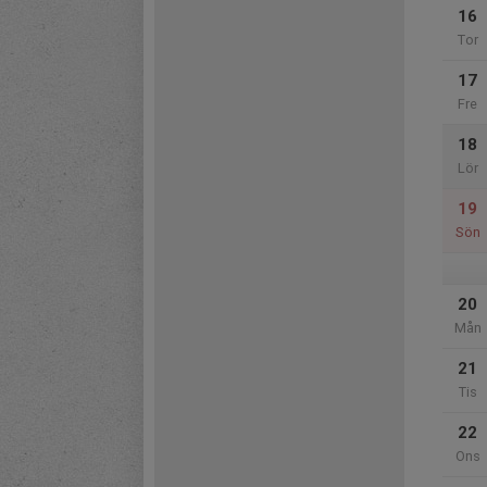
16
Tor
17
Fre
18
Lör
19
Sön
20
Mån
21
Tis
22
Ons