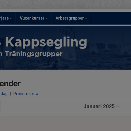
rjare
Vuxenkurser
Arbetsgrupper
 Kappsegling
 Träningsgrupper
lender
 idag
|
Prenumerera
Januari 2025