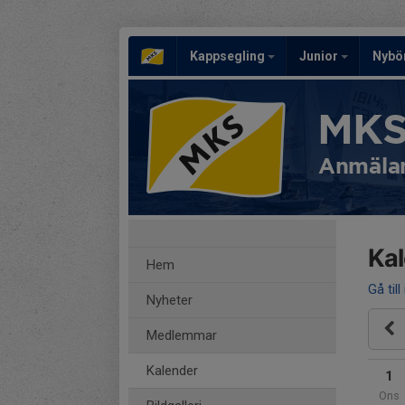
Kappsegling
Junior
Nybö
MKS
Anmälan
Ka
Hem
Gå till
Nyheter
Medlemmar
Kalender
1
Ons