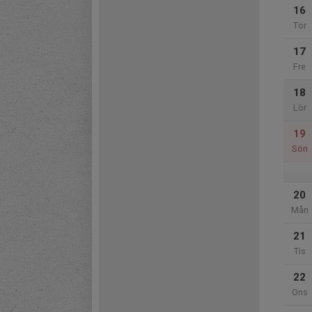
16
Tor
17
Fre
18
Lör
19
Sön
20
Mån
21
Tis
22
Ons