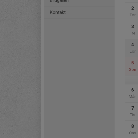
Bildgalleri
2
Kontakt
Tor
3
Fre
4
Lör
5
Sön
6
Mån
7
Tis
8
Ons