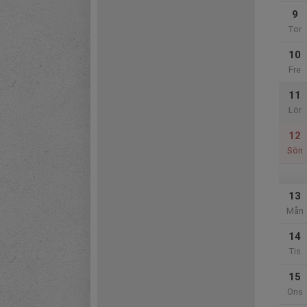
9
Tor
10
Fre
11
Lör
12
Sön
13
Mån
14
Tis
15
Ons