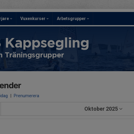
rjare
Vuxenkurser
Arbetsgrupper
 Kappsegling
 Träningsgrupper
lender
 idag
|
Prenumerera
Oktober 2025