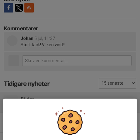
Kommentarer
Johan
5 jul, 11:37
Stort tack! Vilken vind!!
Tidigare nyheter
Bilder
5 jul, 08:33
1
Fredag!
27 jun, 22:52
5
Torsdag!