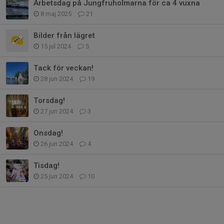
Arbetsdag på Jungfruholmarna för ca 4 vuxna
8 maj 2025
21
Bilder från lägret
15 jul 2024
5
Tack för veckan!
28 jun 2024
19
Torsdag!
27 jun 2024
3
Onsdag!
26 jun 2024
4
Tisdag!
25 jun 2024
10