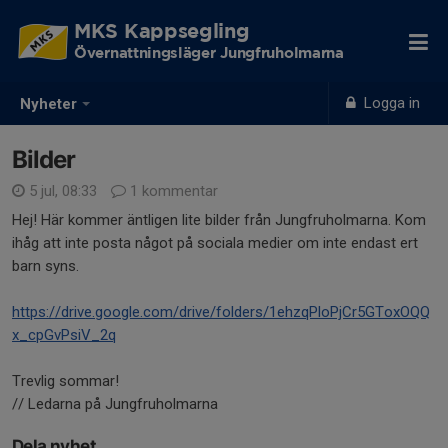
MKS Kappsegling
Övernattningsläger Jungfruholmarna
Logga in
Nyheter
Bilder
5 jul, 08:33
1 kommentar
Hej! Här kommer äntligen lite bilder från Jungfruholmarna. Kom
ihåg att inte posta något på sociala medier om inte endast ert
barn syns.
https://drive.google.com/drive/folders/1ehzqPloPjCr5GToxOQQ
x_cpGvPsiV_2q
Trevlig sommar!
// Ledarna på Jungfruholmarna
Dela nyhet