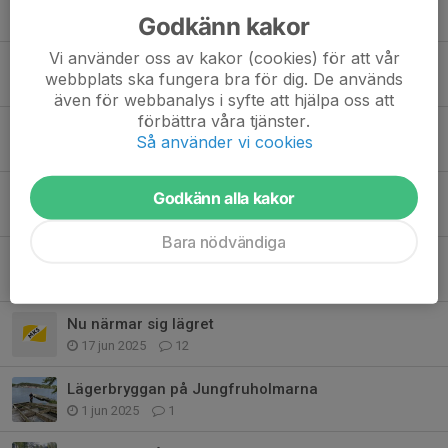
Godkänn kakor
27 jun, 22:47
0
Vi använder oss av kakor (cookies) för att vår
Onsdag!
webbplats ska fungera bra för dig. De används
25 jun, 16:28
3
även för webbanalys i syfte att hjälpa oss att
förbättra våra tjänster.
Tisdag!
Så använder vi cookies
24 jun, 11:09
3
Måndag!
Godkänn alla kakor
23 jun, 10:54
6
Bara nödvändiga
Fototillstånd
24 jun 2025
19
Nu närmar sig lägret
17 jun 2025
12
Lägerbryggan på Jungfruholmarna
1 jun 2025
1