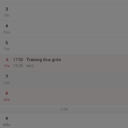
3
Tis
4
Ons
5
Tor
6
17:00
Träning Ilca grön
19:30
Fre
MKS
7
Lör
8
Sön
v.24
9
Mån