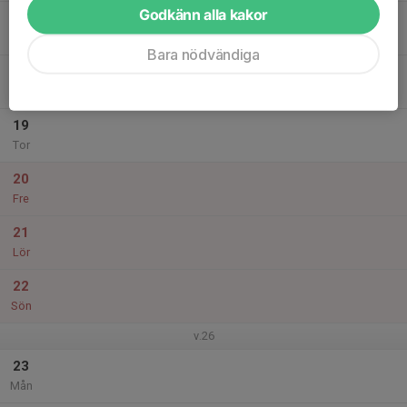
Godkänn alla kakor
17
Tis
Bara nödvändiga
18
Ons
19
Tor
20
Fre
21
Lör
22
Sön
v.26
23
Mån