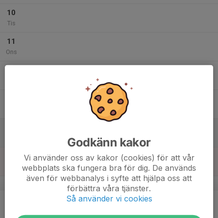
10
Tis
11
Ons
12
Tor
13
Fre
14
Lör
Godkänn kakor
15
Vi använder oss av kakor (cookies) för att vår
webbplats ska fungera bra för dig. De används
Sön
även för webbanalys i syfte att hjälpa oss att
v.25
förbättra våra tjänster.
Så använder vi cookies
16
Mån