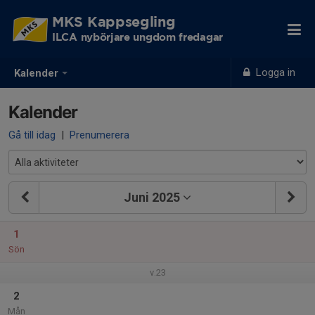
MKS Kappsegling
ILCA nybörjare ungdom fredagar
Logga in
Kalender
Kalender
Gå till idag
|
Prenumerera
Juni 2025
1
Sön
v.23
2
Mån