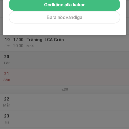
Godkänn alla kakor
17
Ons
Bara nödvändiga
18
Tor
19
17:00
Träning ILCA Grön
20:00
Fre
MKS
20
Lör
21
Sön
v.39
22
Mån
23
Tis