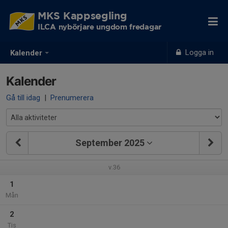
MKS Kappsegling
ILCA nybörjare ungdom fredagar
Logga in
Kalender
Kalender
Gå till idag
|
Prenumerera
September 2025
v.36
1
Mån
2
Tis