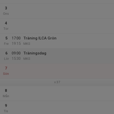
3
Ons
4
Tor
5
17:00
Träning ILCA Grön
19:15
Fre
MKS
6
09:00
Träningsdag
15:30
Lör
MKS
7
Sön
v.37
8
Mån
9
Tis