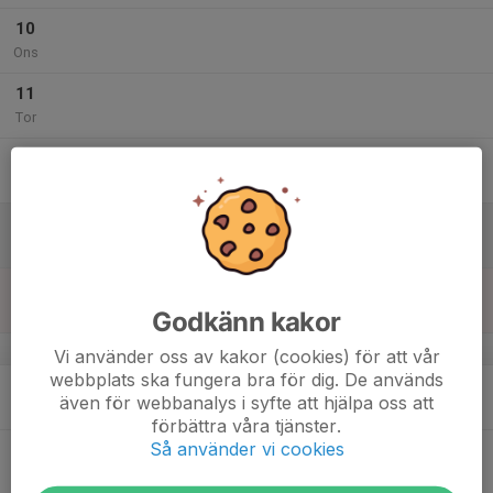
10
Ons
11
Tor
12
17:00
Träning ILCA Grön
19:15
Fre
MKS
13
Lör
14
Sön
Godkänn kakor
v.38
Vi använder oss av kakor (cookies) för att vår
webbplats ska fungera bra för dig. De används
15
även för webbanalys i syfte att hjälpa oss att
Mån
förbättra våra tjänster.
Så använder vi cookies
16
Tis