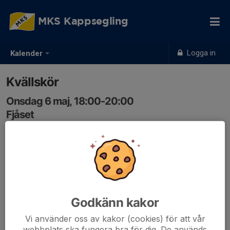
MKS Kappsegling
Logga in
Kalender
Kvällskör
Onsdag 6 maj, 18:00-20:00
Fjåset
Samling: 18:00
Godkänn kakor
Vi använder oss av kakor (cookies) för att vår
webbplats ska fungera bra för dig. De används