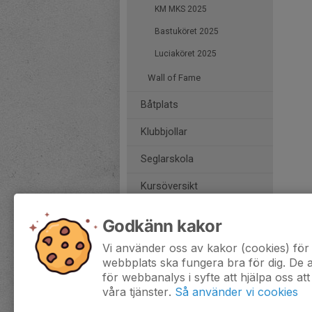
KM MKS 2025
Bastuköret 2025
Luciaköret 2025
Wall of Fame
Båtplats
Klubbjollar
Seglarskola
Kursöversikt
Värdegrund
Godkänn kakor
Länkar
Vi använder oss av kakor (cookies) för 
webbplats ska fungera bra för dig. De
för webbanalys i syfte att hjälpa oss att
KSR 2021-2024
våra tjänster.
Så använder vi cookies