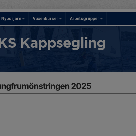
Nybörjare
Vuxenkurser
Arbetsgrupper
KS Kappsegling
ungfrumönstringen 2025