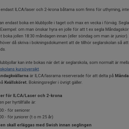
 endast ILCA/laser och 2-krona båtarna som finns för uthyrning, inte
n endast boka en klubbjolle i taget och max en vecka i förväg. Seglar
 Exempel: om man önskar hyra en jolle för att t ex segla Måndagsk
st boka jollen 18:30 måndagen innan (eller söndag om man är junior)
höver då skriva i bokningsdokument att de tillhör seglarskolan så att 
ds.
ubbjollar kan inte bokas när det är seglarskola, som normalt är mella
skolans kursöversikt
.
ndagkvällarna
är ILCA/lasrarna reserverade för att delta på
Månda
 på
Kvällsköret.
Bokningsregler i övrigt gäller.
ter för ILCA/Laser och 2-krona
n per hyrtillfälle är:
00:- för seniorer
00:- för juniorer (t o m 25 år)
ten skall erläggas med Swish innan seglingen