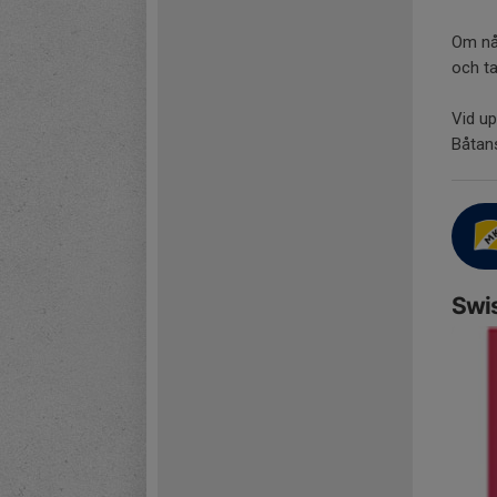
Om någ
och ta
Vid up
Båtan
Swi