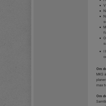
F
V
N
N
s
M
f
O
s
I
o
Om du
MKS ä
planer
max tv
Om du
Samtli