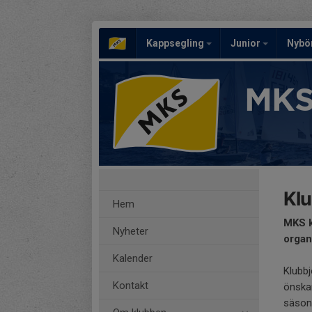
Kappsegling
Junior
Nybö
MKS
Klu
Hem
MKS k
Nyheter
organ
Kalender
Klubb
Kontakt
önskar
säson