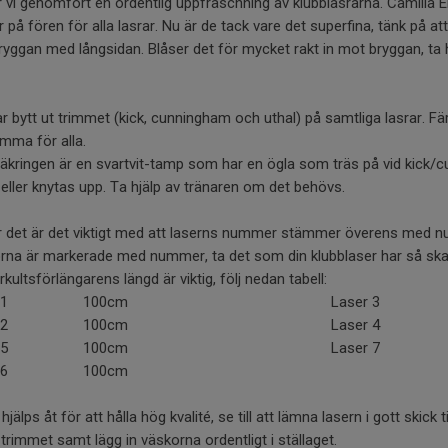
 vi genomfört en ordentlig uppfräschning av klubblasrarna. Camilla E
 på fören för alla lasrar. Nu är de tack vare det superfina, tänk på att 
yggan med långsidan. Blåser det för mycket rakt in mot bryggan, ta hj
r bytt ut trimmet (kick, cunningham och uthal) på samtliga lasrar. 
mma för alla.
äkringen är en svartvit-tamp som har en ögla som träs på vid kick/
eller knytas upp. Ta hjälp av tränaren om det behövs.
 det är det viktigt med att laserns nummer stämmer överens med num
rna är markerade med nummer, ta det som din klubblaser har så sk
kultsförlängarens längd är viktig, följ nedan tabell:
 1
100cm
Laser 3
 2
100cm
Laser 4
 5
100cm
Laser 7
 6
100cm
a hjälps åt för att hålla hög kvalité, se till att lämna lasern i gott ski
trimmet samt lägg in väskorna ordentligt i ställaget.