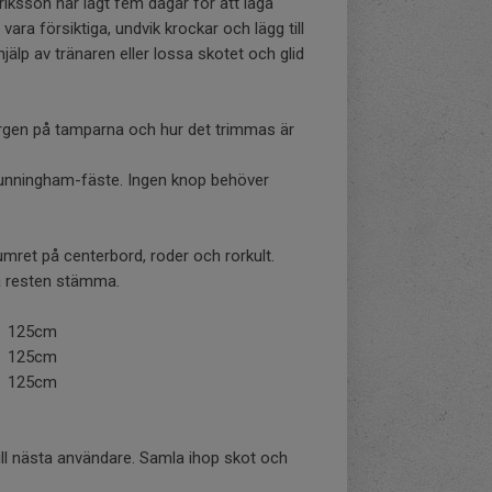
riksson har lagt fem dagar för att laga
vara försiktiga, undvik krockar och lägg till
älp av tränaren eller lossa skotet och glid
Färgen på tamparna och hur det trimmas är
cunningham-fäste. Ingen knop behöver
ret på centerbord, roder och rorkult.
a resten stämma.
125cm
125cm
125cm
ck till nästa användare. Samla ihop skot och