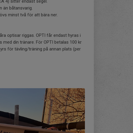
A 4) sitter endast segel.
n än båtansvarig.
övs minst två för att bära ner.
åra optisar riggas. OPTI får endast hyras i
med din tränare. För OPTI betalas 100 kr
hyrs för tävling/träning på annan plats (per