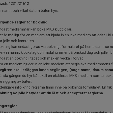
wish: 1231721612
in namn och vilket datum båten hyrs.
ripande regler för bokning
ndast medlemmar kan boka MKS klubbjollar.
et är möjligt för en medlem att bjuda in en icke medlem att delta i 
ör jolle och kamraten.
okning kan endast göras via bokningsformuläret på hemsidan - se n
kriv in namn, klockslag och mobilnummer på önskad dag och jolle i b
ndast en bokning i taget och max en vecka i förväg.
m en medlem bjuder in en icke medlem att segla ska medlemmens fi
vgiften skall erläggas innan seglingen, (ange namn, datum samt 
örsta gången du hyr båt skall en etablerad MKS-medlem som är bekan
ör riggning av båten.
tterligare info kring reglerna finns inne på bokningsformuläret. En flik
okning av jolle betyder att du läst och accepterat reglerna
.
ngsregler