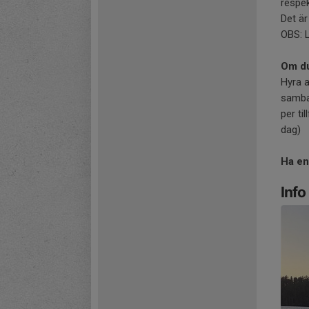
respek
Det är
OBS: L
Om du
Hyra a
samba
per ti
dag)
Ha en
Info