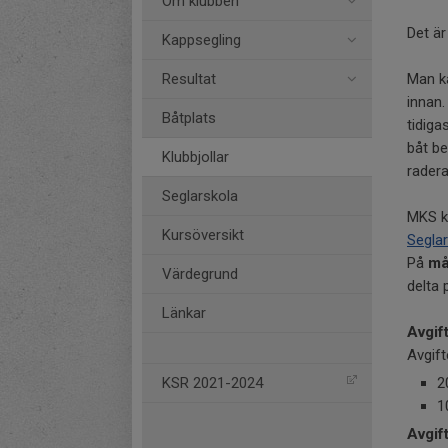
Om klubben
Det är
Kappsegling
Resultat
Man ka
innan.
Båtplats
tidiga
båt be
Klubbjollar
radera
Seglarskola
MKS kl
Kursöversikt
Seglar
På
må
Värdegrund
delta
Länkar
Avgif
Avgifte
KSR 2021-2024
2
1
Avgif