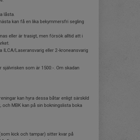
e.
a låsta.
t nästa kan få en lika bekymmersfri segling
 eller är trasigt, men försök alltid att i
rket.
ILCA/Laseransvarig eller 2-kroneansvarig
ör självrisken som är 1500:-. Om skadan
ingar kan hyra dessa båtar enligt särskild
, och MBK kan på sin bokningslista boka
(som kick och tampar) sitter kvar på