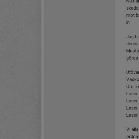
Nu har
skador
mot br
in.
Jag ha
densa
Masts
göras 
Utöver
Väsko
Om ror
Laser
Laser
Laser
Laser
Vi all
ordna 