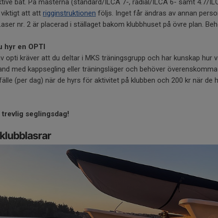
tive båt. På masterna (standard/ILCA 7-, radial/ILCA 6- samt 4.7/ILC
 viktigt att att
rigginstruktionen
följs. Inget får ändras av annan perso
aser nr. 2 är placerad i ställaget bakom klubbhuset på övre plan. Beh
 hyr en OPTI
v opti kräver att du deltar i MKS träningsgrupp och har kunskap hur v
nd med kappsegling eller träningsläger och behöver överenskommas 
llfälle (per dag) när de hyrs för aktivitet på klubben och 200 kr när de 
 trevlig seglingsdag!
 klubblasrar