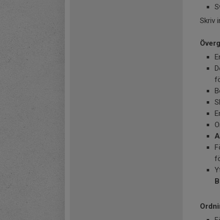
S
Skriv 
Överg
E
D
f
B
S
E
O
A
F
f
Y
B
Ordni