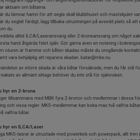
ölj noggrant riggnings- och angörningsinstruktioner för respektive joll
ar aktsam om båtarna.
är du lämnar hamn för att segla skall klubbhuset och mastskjulet var
är du seglat färdigt, lägg tillbaka utrustningen på avsedd plats så at
om du.
eddela alltid ILCA/Laseransvarig eller 2-kroneansvarig om något saknas
örsta hand åtgärda felet själv. Gör gärna även en notering i bokningsa
m oturen är framme och båten skadas måste du omgående kontakta 
amt vara behjälplig att reparera skadan. batar@mks.nu.
 händelse av större skada är våra båtar försäkrade, men du får stå f
rsakats av allmänt slitage behöver du inte stå för självrisken.
 hyr en 2-krona
ger tillsammans med MBK fyra 2-kronor och medlemmar i dessa fören
ing och vissa regler. MKS-medlemmar kan boka max två valfria båtar
å valfria båtar.
 hyr en ILCA/Laser
ga MKS-lasrar är utrustade med powerkick och powerpack, allt trim 