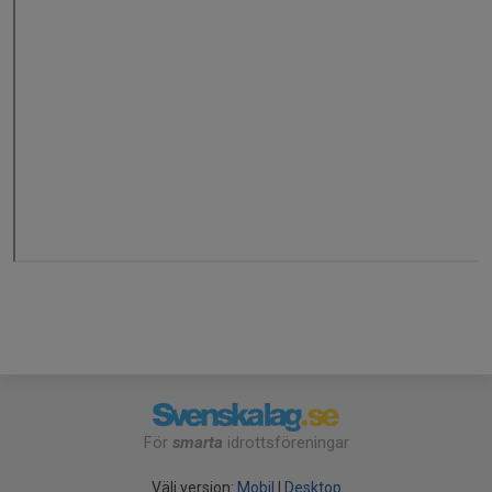
För
smarta
idrottsföreningar
Välj version:
Mobil
|
Desktop