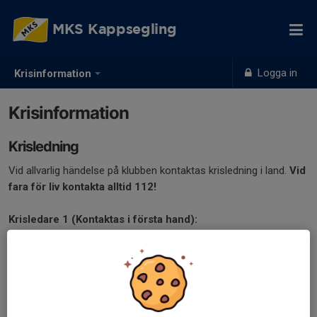
MKS Kappsegling
Logga in
Krisinformation
Krisinformation
Krisledning
Vid allvarlig händelse på klubben kontaktas krisledning i land.
Vid
fara för liv kontakta alltid 112!
Krisledare 1 (Kontaktas i första hand):
Per Tengå 070-424 84 24
Lars Gustafsson (Informationsansvarig 1) 073-021 14 92
Krisledare 2 (Kontaktas i andra hand):
Cristofer Fager 070-649 12 10