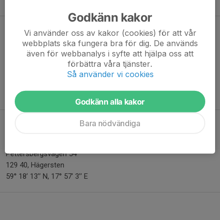
Nina Westerlind (Informationsansvarig 2) 070-483 78 21
Godkänn kakor
Viktiga nummer
Vi använder oss av kakor (cookies) för att vår
webbplats ska fungera bra för dig. De används
Södertörns brandförsvar: 08-721 22 23 eller 112
även för webbanalys i syfte att hjälpa oss att
Sjöräddningen – Ekerö/Munsö -Jungfrusund, 0200290090 eller
förbättra våra tjänster.
112
Så använder vi cookies
Närpolisen: 114 14
Sjukvårdsupplysning: 1177
Godkänn alla kakor
Bara nödvändiga
Samlingsplats för krisledning
MKS hamnen :
Pettersbergsvägen 54
129 40, Hägersten
59° 18’ 13’’ N, 17° 57’ 3’’ E