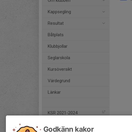
Om klubben
Kappsegling
Resultat
Båtplats
Klubbjollar
Seglarskola
Kursöversikt
Värdegrund
Länkar
KSR 2021-2024
Godkänn kakor