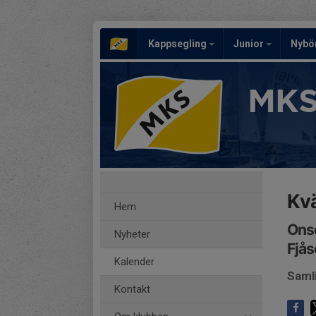
Kappsegling
Junior
Nybö
MKS
Kvä
Hem
Onsd
Nyheter
Fjås
Kalender
Saml
Kontakt