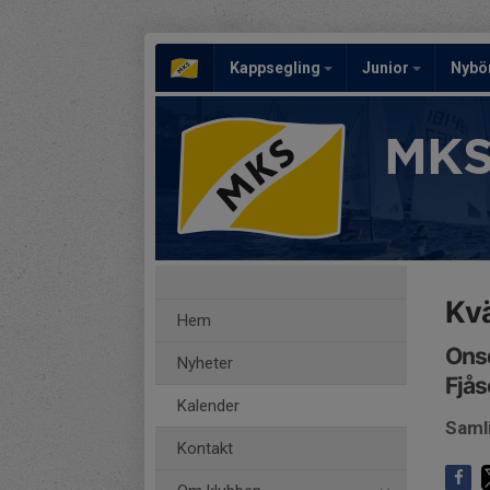
Kappsegling
Junior
Nybö
MKS
Kvä
Hem
Onsd
Nyheter
Fjås
Kalender
Saml
Kontakt