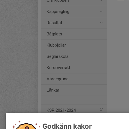
Om klubben
Kappsegling
Resultat
Båtplats
Klubbjollar
Seglarskola
Kursöversikt
Värdegrund
Länkar
KSR 2021-2024
Godkänn kakor