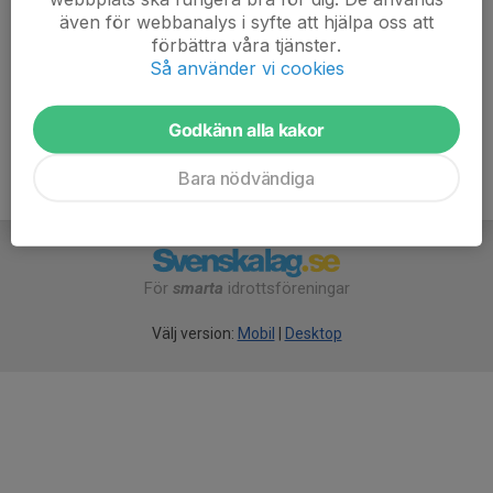
https://drive.google.com/drive/folders/1TIWgWORI929
även för webbanalys i syfte att hjälpa oss att
P942K3keML0A8NN0Nsed7?usp=drive_link
förbättra våra tjänster.
Så använder vi cookies
Godkänn alla kakor
Bara nödvändiga
För
smarta
idrottsföreningar
Välj version:
Mobil
|
Desktop