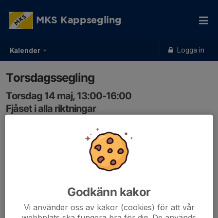
MKS Kappsegling
Logga in
Kalender
Torsdagssegling
Torsdag 14 maj, 13:00-16:00
Fjåset i alla riktningar
Samling: 13:00, MKS hamnen
Kontaktperson: Ebbe Rosén
Intresserade av aktiviteten håller kontakt via en
gruppchatt i WhatsApp kallad "Torsdagssegling":
Godkänn kakor
Info & Aktivitetslogg:
Vi använder oss av kakor (cookies) för att vår
webbplats ska fungera bra för dig. De används