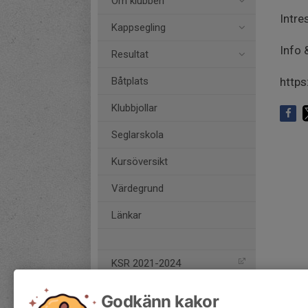
Om klubben
Intre
Kappsegling
Info 
Resultat
Båtplats
http
Klubbjollar
Seglarskola
Kursöversikt
Värdegrund
Länkar
KSR 2021-2024
Godkänn kakor