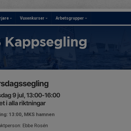
rjare
Vuxenkurser
Arbetsgrupper
 Kappsegling
rsdagssegling
dag 9 jul, 13:00-16:00
et i alla riktningar
ing: 13:00, MKS hamnen
ktperson: Ebbe Rosén