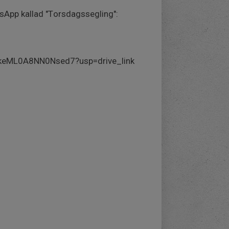
atsApp kallad "Torsdagssegling":
3keML0A8NN0Nsed7?usp=drive_link