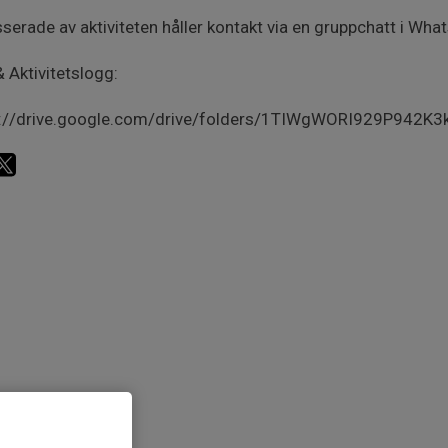
sserade av aktiviteten håller kontakt via en gruppchatt i Wh
& Aktivitetslogg:
s://drive.google.com/drive/folders/1TIWgWORI929P942K