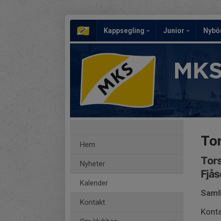
Kappsegling
Junior
Nybö
MKS
To
Hem
Tors
Nyheter
Fjås
Kalender
Saml
Kontakt
Konta